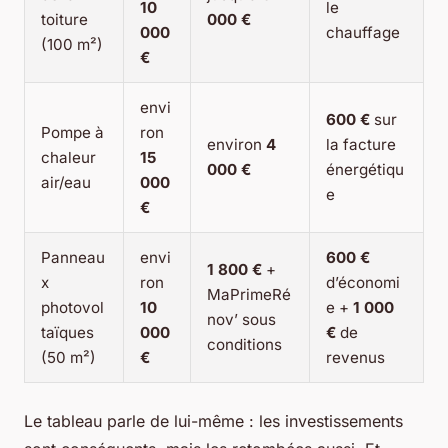
10
le
toiture
000 €
000
chauffage
(100 m²)
€
envi
600 €
sur
Pompe à
ron
environ
4
la facture
chaleur
15
000 €
énergétiqu
air/eau
000
e
€
Panneau
envi
600 €
1 800 €
+
x
ron
d’économi
MaPrimeRé
photovol
10
e +
1 000
nov’ sous
taïques
000
€
de
conditions
(50 m²)
€
revenus
Le tableau parle de lui-même : les investissements