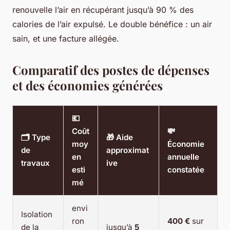
renouvelle l’air en récupérant jusqu’à 90 % des
calories de l’air expulsé. Le double bénéfice : un air
sain, et une facture allégée.
Comparatif des postes de dépenses
et des économies générées
💶
Coût
💸
🗂️ Type
🎁 Aide
moy
Économie
de
approximat
en
annuelle
travaux
ive
esti
constatée
mé
envi
Isolation
ron
400 €
sur
de la
jusqu’à
5