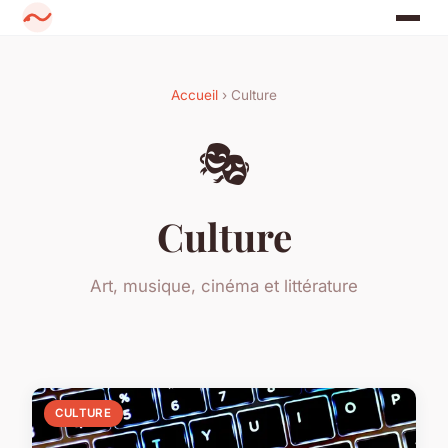
Accueil
› Culture
🎭
Culture
Art, musique, cinéma et littérature
CULTURE