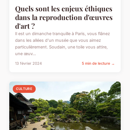
Quels sont les enjeux éthiques
dans la reproduction d'œuvres
d'art ?
Il est un dimanche tranquille à Paris, vous flânez
dans les allées d'un musée que vous aimez
particulièrement. Soudain, une toile vous attire,
une œuv...
13 février 2024
5 min de lecture →
CULTURE