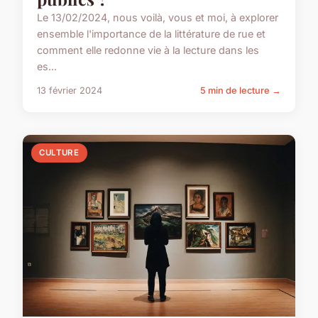
Le 13/02/2024, nous voilà, vous et moi, à explorer
ensemble l'importance de la littérature de rue et
comment elle redonne vie à la lecture dans les
es...
13 février 2024
5 min de lecture →
CULTURE